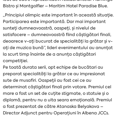
Bistro și Montgolfier – Maritim Hotel Paradise Blue.
„Principiul olimpic este important în această situație.
Participarea este importantă. Dar mai important
sunteți dumneavoastră, oaspeți, și nivelul de
satisfacere – dumneavoastră fiind câștigători finali,
deoarece v-ați bucurat de specialități la grătar și v-
ați de muzica bună”, lideri evenimentului au anunțat
la scurt timp înainte de a anunța câștigători
competiției.
Pe toată durata serii, opt echipe de bucătari au
preparat specialități la grătar ce au impresionat
sute de musafiri. Oaspeții au fost cei ce au
determinat câștigători finali prin votare. Premiul cel
mare a fost un set de cuțite stigmate, o statuie și o
diplomă, pentru nu a uita seara emoțională. Premiul
a fost prezentat de către Atanaska Belyakova –
Director Adjunct pentru Operațiuni în Albena JCCs.