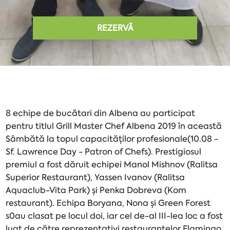
REZERVĂ
8 echipe de bucătari din Albena au participat
pentru titlul Grill Master Chef Albena 2019 în această
Sâmbătă la topul capacităților profesionale(10.08 -
Sf. Lawrence Day - Patron of Chefs). Prestigiosul
premiul a fost dăruit echipei Manol Mishnov (Ralitsa
Superior Restaurant), Yassen Ivanov (Ralitsa
Aquaclub-Vita Park) și Penka Dobreva (Kom
restaurant). Echipa Boryana, Nona și Green Forest
s0au clasat pe locul doi, iar cel de-al III-lea loc a fost
luat de către reprezentativi restaurantelor Flamingo