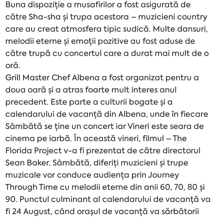
Buna dispoziție a musafirilor a fost asigurată de
către Sha-sha și trupa acestora – muzicieni country
care au creat atmosfera tipic sudică. Multe dansuri,
melodii eterne și emoții pozitive au fost aduse de
către trupă cu concertul care a durat mai mult de o
oră.
Grill Master Chef Albena a fost organizat pentru a
doua oară și a atras foarte mult interes anul
precedent. Este parte a culturii bogate și a
calendarului de vacanță din Albena, unde în fiecare
Sâmbătă se ține un concert iar Vineri este seara de
cinema pe iarbă. În această vineri, filmul – The
Florida Project v-a fi prezentat de către directorul
Sean Baker. Sâmbătă, diferiți muzicieni și trupe
muzicale vor conduce audiența prin Journey
Through Time cu melodii eterne din anii 60, 70, 80 și
90. Punctul culminant al calendarului de vacanță va
fi 24 August, când orașul de vacanță va sărbătorii