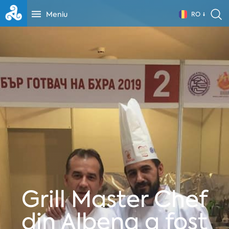
Meniu
RO
Grill Master Chef
din Albena a fost