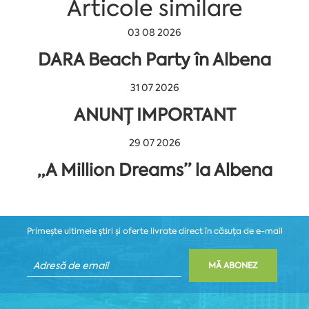
Articole similare
03 08 2026
DARA Beach Party în Albena
31 07 2026
ANUNȚ IMPORTANT
29 07 2026
„A Million Dreams” la Albena
Primește ultimele știri și oferte livrate direct în căsuța de e-mail
MĂ ABONEZ