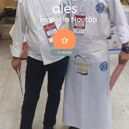
ales
Înapoi la Noutăți
0
reacții