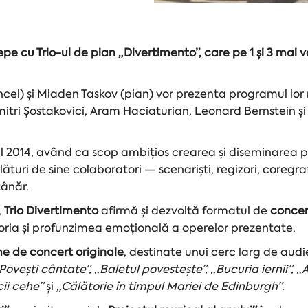
e cu Trio-ul de pian „Divertimento”, care pe 1 și 3 mai v
ncel) și Mladen Taskov (pian) vor prezenta programul lor 
mitri Șostakovici, Aram Haciaturian, Leonard Bernstein și a
nul 2014, având ca scop ambițios crearea și diseminarea
lături de sine colaboratori — scenariști, regizori, coregraf
tânăr.
,
Trio Divertimento
afirmă și dezvoltă formatul de
concer
toria și profunzimea emoțională a operelor prezentate.
e de concert originale
, destinate unui cerc larg de audie
Povești cântate”, „Baletul povestește”, „Bucuria iernii”, „A
cii cehe”
și
„Călătorie în timpul Mariei de Edinburgh”
.