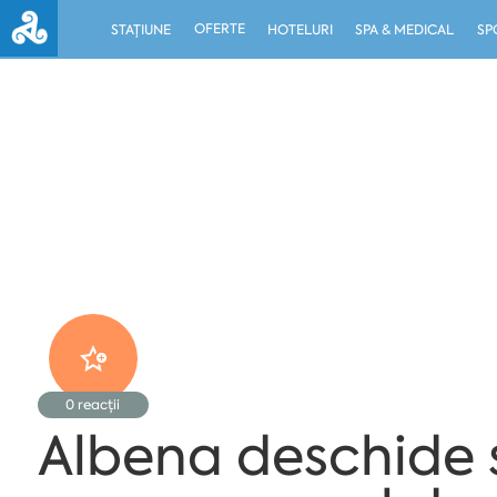
OFERTE
STAȚIUNE
HOTELURI
SPA & MEDICAL
SP
0
reacții
Albena deschide 