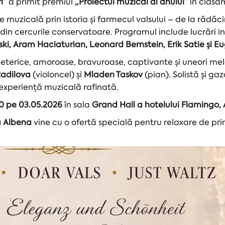
i”
a primit premiul
„Proiectul muzical al anului”
în clasam
e muzicală prin istoria și farmecul valsului – de la rădăc
le din cercurile conservatoare. Programul include lucrări 
vski, Aram Haciaturian, Leonard Bernstein, Erik Satie și 
– eterice, amoroase, bravuroase, captivante și uneori me
Radilova
(violoncel) și
Mladen Taskov
(pian). Solistă și g
 experiență muzicală rafinată.
00 pe 03.05.2026
în sala
Grand Hall a hotelului Flamingo,
a Albena
vine cu o ofertă specială pentru relaxare de prim