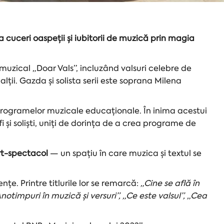
a cuceri oaspeții și iubitorii de muzică prin magia
muzical „Doar Vals”, incluzând valsuri celebre de
lții. Gazda și solista serii este soprana Milena
 programelor muzicale educaționale. În inima acestui
i și soliști, uniți de dorința de a crea programe de
t-spectacol
— un spațiu în care muzica și textul se
nțe. Printre titlurile lor se remarcă:
„Cine se află în
notimpuri în muzică și versuri”, „Ce este valsul”, „Cea