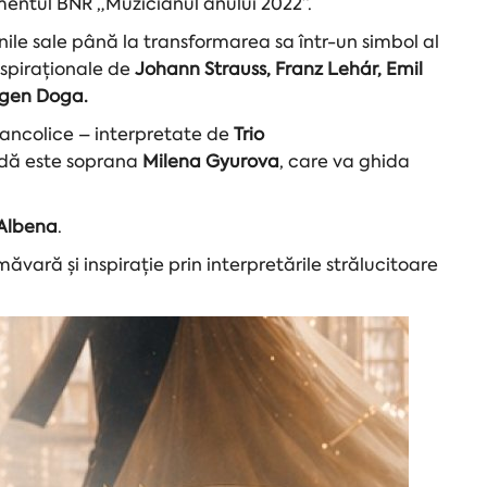
entul BNR „Muzicianul anului 2022”.
inile sale până la transformarea sa într-un simbol al
inspiraționale de
Johann Strauss, Franz Lehár, Emil
Eugen Doga.
lancolice – interpretate de
Trio
azdă este soprana
Milena Gyurova
, care va ghida
 Albena
.
ăvară și inspirație prin interpretările strălucitoare