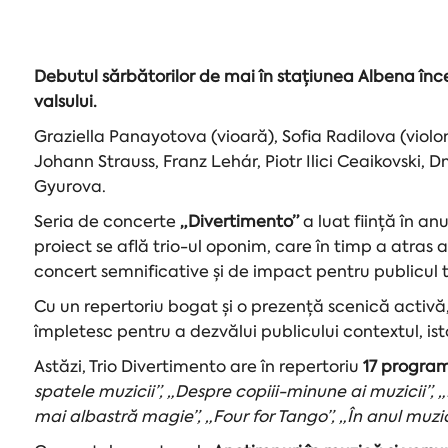
Debutul sărbătorilor de mai în stațiunea Albena încep
valsului.
Graziella Panayotova (vioară), Sofia Radilova (violo
Johann Strauss, Franz Lehár, Piotr Ilici Ceaikovski, D
Gyurova.
Seria de concerte
„Divertimento”
a luat ființă în a
proiect se află trio-ul oponim, care în timp a atras a
concert semnificative și de impact pentru publicul 
Cu un repertoriu bogat și o prezență scenică activă
împletesc pentru a dezvălui publicului contextul, is
Astăzi, Trio Divertimento are în repertoriu
17 program
spatele muzicii”, „Despre copiii-minune ai muzicii”, „
mai albastră magie”, „Four for Tango”, „În anul muzi