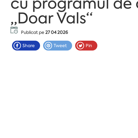
cu programul de 
„Doar Vals“
Publicat pe
27 04 2026
Share
Tweet
Pin