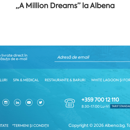
„A Million Dreams” la Albena
 livrate direct în
căsuța de e-mail
LURI
SPA & MEDICAL
RESTAURANTE & BARURI
WHITE LAGOON ȘI FO
+359 700 12 110
8:30-17:00 Lu-Vi
TARIF STANDA
Copyright © 2026 Albena.bg. To
ITATE
*TERMENI ŞI CONDIȚII