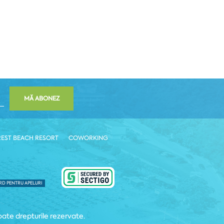
MĂ ABONEZ
REST BEACH RESORT
COWORKING
RD PENTRU APELURI
ate drepturile rezervate.