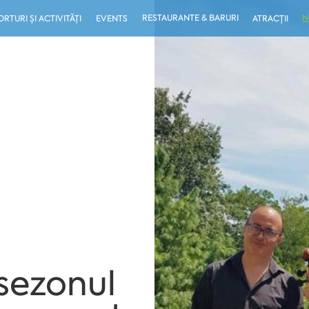
RESTAURANTE & BARURI
N
ORTURI ȘI ACTIVITĂȚI
EVENTS
ATRACȚII
sezonul