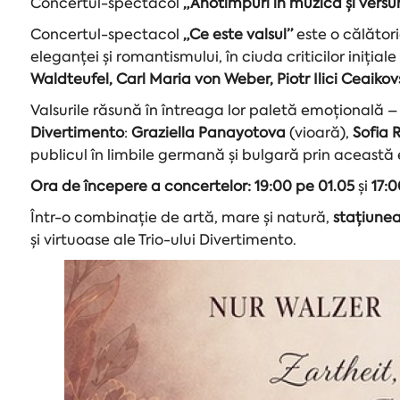
Concertul-spectacol
„Anotimpuri în muzică și versur
Concertul-spectacol
„Ce este valsul”
este o călători
eleganței și romantismului, în ciuda criticilor iniția
Waldteufel, Carl Maria von Weber, Piotr Ilici Ceaiko
Valsurile răsună în întreaga lor paletă emoțională 
Divertimento
:
Graziella Panayotova
(vioară),
Sofia 
publicul în limbile germană și bulgară prin această
Ora de începere a concertelor:
19:00 pe 01.05
și
17:
Într-o combinație de artă, mare și natură,
stațiune
și virtuoase ale Trio-ului Divertimento.