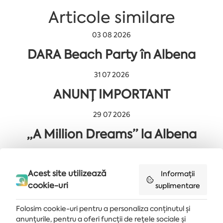
Articole similare
03 08 2026
DARA Beach Party în Albena
31 07 2026
ANUNȚ IMPORTANT
29 07 2026
„A Million Dreams” la Albena
Acest site utilizează
Informații
Primește ultimele știri și oferte livrate direct în căsuța de e-mail
cookie-uri
suplimentare
MĂ ABONEZ
Folosim cookie-uri pentru a personaliza conținutul și
anunțurile, pentru a oferi funcții de rețele sociale și