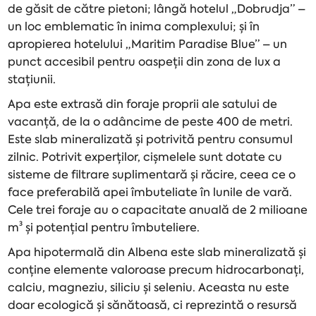
de găsit de către pietoni; lângă hotelul „Dobrudja” –
un loc emblematic în inima complexului; și în
apropierea hotelului „Maritim Paradise Blue” – un
punct accesibil pentru oaspeții din zona de lux a
stațiunii.
Apa este extrasă din foraje proprii ale satului de
vacanță, de la o adâncime de peste 400 de metri.
Este slab mineralizată și potrivită pentru consumul
zilnic. Potrivit experților, cișmelele sunt dotate cu
sisteme de filtrare suplimentară și răcire, ceea ce o
face preferabilă apei îmbuteliate în lunile de vară.
Cele trei foraje au o capacitate anuală de 2 milioane
m³ și potențial pentru îmbuteliere.
Apa hipotermală din Albena este slab mineralizată și
conține elemente valoroase precum hidrocarbonați,
calciu, magneziu, siliciu și seleniu. Aceasta nu este
doar ecologică și sănătoasă, ci reprezintă o resursă