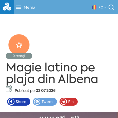
Meniu
RO
0
reacții
Magie latino pe
plaja din Albena
Publicat pe
02 07 2026
Share
Tweet
Pin