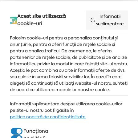
Acest site utilizează
Informații
Primește ultimele știri și oferte livrate direct în căsuța de e-mail
cookie-uri
suplimentare
MĂ ABONEZ
Folosim cookie-uri pentru a personaliza conținutul și
anunțurile, pentru a oferi funcții de rețele sociale și
pentru a analiza traficul. De asemenea, le oferim
partenerilor de rețele sociale, de publicitate și de analize
informații cu privire la modul în care folosiți site-ul nostru.
STAȚIUNE
Aceștia le pot combina cu alte informații oferite de dvs.
ALBENA.BG
sau culese în urma folosirii serviciilor lor. În cazul în care
alegeți să continuați să utilizați website-ul nostru, sunteți
HOTELURI
de acord cu utilizarea modulelor noastre cookie.
SPA & MEDICAL
Informații suplimentare despre utilizarea cookie-urilor
pe site-ul nostru pot fi găsite în
RESTAURANTE & BARURI
politica noastră de confidențialitate
.
WHITE LAGOON ȘI FOREST BEACH RESORT
Funcțional
COWORKING