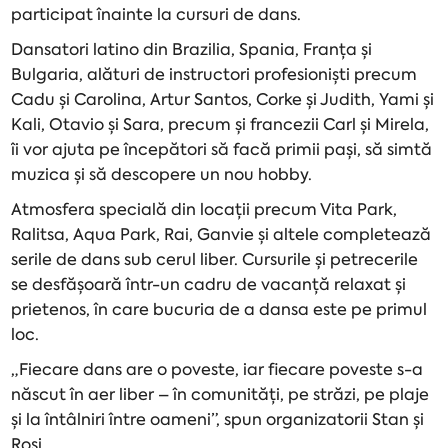
participat înainte la cursuri de dans.
Dansatori latino din Brazilia, Spania, Franța și
Bulgaria, alături de instructori profesioniști precum
Cadu și Carolina, Artur Santos, Corke și Judith, Yami și
Kali, Otavio și Sara, precum și francezii Carl și Mirela,
îi vor ajuta pe începători să facă primii pași, să simtă
muzica și să descopere un nou hobby.
Atmosfera specială din locații precum Vita Park,
Ralitsa, Aqua Park, Rai, Ganvie și altele completează
serile de dans sub cerul liber. Cursurile și petrecerile
se desfășoară într-un cadru de vacanță relaxat și
prietenos, în care bucuria de a dansa este pe primul
loc.
„Fiecare dans are o poveste, iar fiecare poveste s-a
născut în aer liber – în comunități, pe străzi, pe plaje
și la întâlniri între oameni”, spun organizatorii Stan și
Rosi.