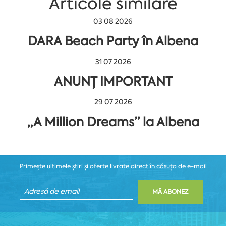
Articole similare
03 08 2026
DARA Beach Party în Albena
31 07 2026
ANUNȚ IMPORTANT
29 07 2026
„A Million Dreams” la Albena
Primește ultimele știri și oferte livrate direct în căsuța de e-mail
MĂ ABONEZ