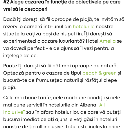
#2 Alege cazarea în funcție de obiectivele pe care
vrei să le descoperi
Dacă îți dorești să fii aproape de plajă, te invităm să
rezervi o cameră într-unul din
hotelurile
noastre
situate la câțiva pași de nisipul fin. Îți dorești să
experimentezi o cazare luxuriantă? Hotel
Amelia
se
va dovedi perfect - e de ajuns să îl vezi pentru a
înțelege de ce.
Poate îți dorești să fii cât mai aproape de natură.
Optează pentru o cazare de tipul
beach & green
și
bucură-te de frumusețea naturii și răsfățul d epe
plajă.
Cele mai bune tarife, cele mai bune condiții și cele
mai bune servicii în hotelurile din Albena
“All
Inclusive”
sau în afara hotelurilor, de care vă puteți
bucura imediat ce ați ajuns le veți găsi în hoteluri
noastre de tip all inclusive. Totul este inclus la orice