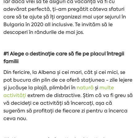
Iar dacă vrei să te asiguri ca vacanța va fi cu
adevărat perfectă, ți-am pregătit câteva sfaturi
care să te ajute șă îți organizezi mai ușor sejurul în
Bulgaria în 2020 all inclusive. Te invităm să le
descoperi în rândurile de mai jos.
#1 Alege o destinație care să fie pe placul întregii
familii
Din fericire, la Albena și cei mari, cât și cei mici, se
pot bucura din plin de ce oferă stațiunea - zile lejere
și jucăușe la plajă, plimbări în
natură
și
multe
activități
extrem de distractive. Știm că va fi greu să
vă decideți ce activități să încercați, așa că
sugerăm să profitați de fiecare zi pentru a încerca
ceva nou.