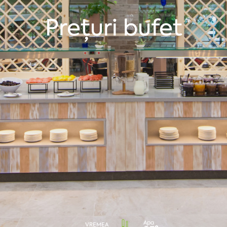
Prețuri bufet
Apa
VREMEA