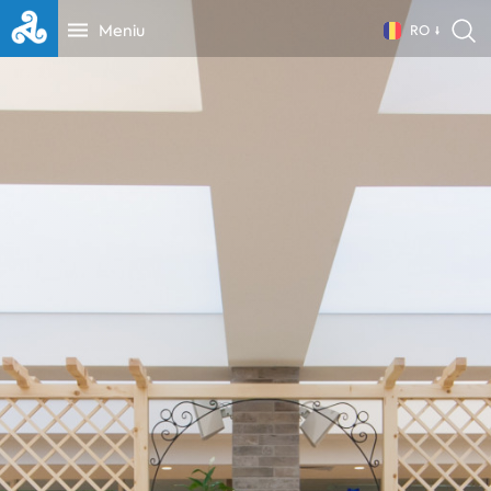
Meniu
RO