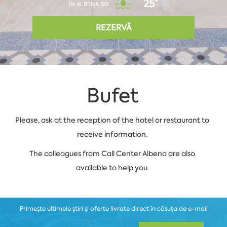
25°
ÎN ALBENA.BG
REZERVĂ
Bufet
Please, ask at the reception of the hotel or restaurant to
receive information.
The colleagues from Call Center Albena are also
available to help you.
Primește ultimele știri și oferte livrate direct în căsuța de e-mail