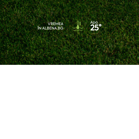
Apa
VREMEA
25°
ÎN ALBENA.BG
 livrate direct în
căsuța de e-mail