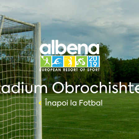
tadium Obrochishte
Înapoi la Fotbal