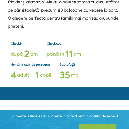
frigider și aragaz. Vilele au o baie separată cu duș, uscător
de păr și toaletă, precum și 3 balcoane cu vedere la parc.
O alegere perfectă pentru familii mai mari sau grupuri de
prieteni.
Check in
Check out
2
1
1
după
pm
până în
am
Număr maxim de persoane
Suprafață
4
1
3
5
adulți +
copii
mp
Primește ultimele știri și oferte livrate direct în căsuța de e-mail