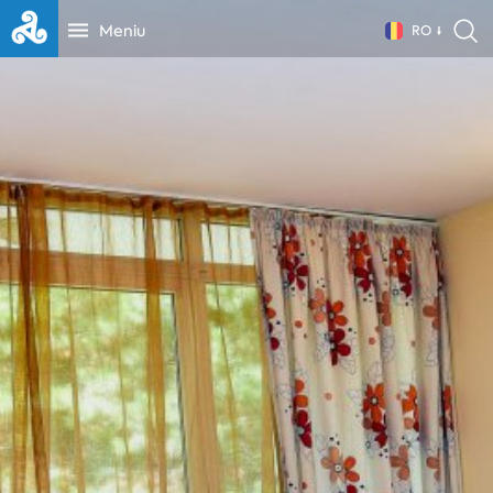
Meniu
RO