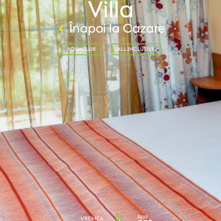
Villa
Înapoi la Cazare
AQUACLUB
ALL INCLUSIVE
Apa
VREMEA