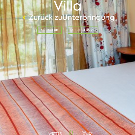
Villa
Zurück zuUnterbringung
AQUACLUB
ALL-INCLUSIVE
Wasser
WETTER