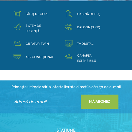
PĂTUȚ DE COPII
CABINĂ DE DUȘ
SISTEM DE
BALCON (3 MP)
URGENȚĂ
CU PATURI TWIN
TV DIGITAL
CANAPEA
AER CONDIȚIONAT
EXTENSIBILĂ
Primește ultimele știri și oferte livrate direct în căsuța de e-mail
MĂ ABONEZ
STAȚIUNE