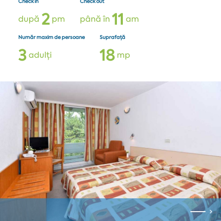
Check in
Check out
2
1
1
după
pm
până în
am
Număr maxim de persoane
Suprafață
3
1
8
adulți
mp