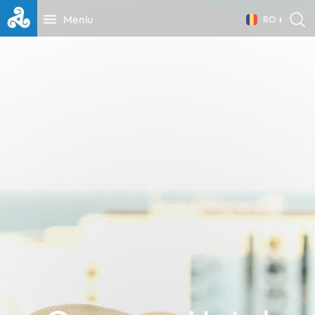
Meniu
RO