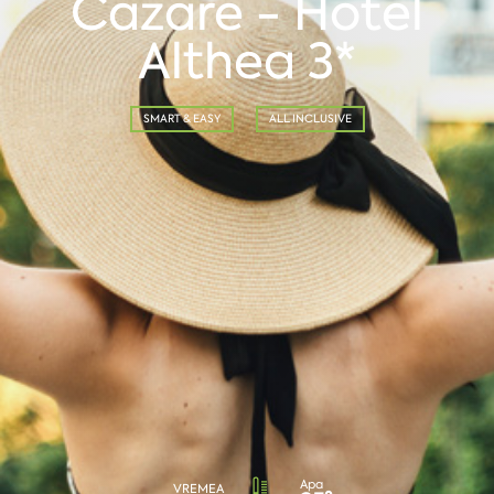
Cazare - Hotel
Althea 3*
SMART & EASY
ALL INCLUSIVE
Apa
VREMEA