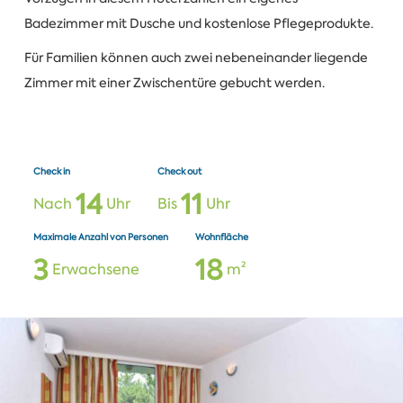
Badezimmer mit Dusche und kostenlose Pflegeprodukte.
Für Familien können auch zwei nebeneinander liegende
Zimmer mit einer Zwischentüre gebucht werden.
Check in
Check out
1
4
1
1
Nach
Uhr
Bis
Uhr
Maximale Anzahl von Personen
Wohnfläche
3
1
8
Erwachsene
m²