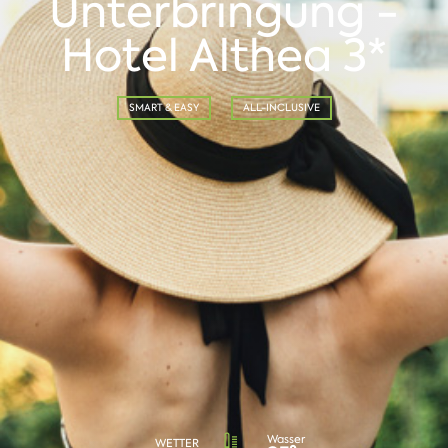
Unterbringung -
Hotel Althea 3*
SMART & EASY
ALL-INCLUSIVE
Wasser
WETTER