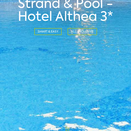
Strand & Pool -
Hotel Althea 3*
SMART & EASY
ALL-INCLUSIVE
Wasser
WETTER