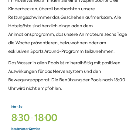
Im Hotel Althea 3* finden Sie einen Außenpool und ein
Kinderbecken, überall beobachten unsere
Rettungsschwimmer das Geschehen aufmerksam. Alle
Hotelgäste sind herzlich eingeladen dem
Animationsprogramm, das unsere Animateure sechs Tage
die Woche präsentieren, beizuwohnen oder am
exklusiven Sports Around-Programm teilzunehmen.
Das Wasser in allen Pools ist mineralhältig mit positiven
Auswirkungen für das Nervensystem und den
Bewegungsapparat. Die Benützung der Pools nach 18:00
Uhr wird nicht empfohlen.
Mo - So
8
3
0
1
8
0
0
:
-
:
Kostenloser Service