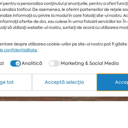
i pentru a personaliza conținutul și anunțurile, pentru a oferi funcți
VREMEA
Apa
 a analiza traficul. De asemenea, le oferim partenerilor de rețele so
25°
ÎN ARABELLA
analize informații cu privire la modul în care folosiți site-ul nostru. A
BEACH
formații oferite de dvs. sau culese în urma folosirii serviciilor lor. În
uați să utilizați website-ul nostru, sunteți de acord cu utilizarea mo
ntare despre utilizarea cookie-urilor pe site-ul nostru pot fi găsite 
de confidențialitate
.
al
Analitică
Marketing & Social Media
ge tot
Acceptă selecția
Accep
Plaj