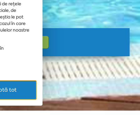
i de rețele
ciale, de
ceștia le pot
 cazul în care
dulelor noastre
în
tă tot
ă privată