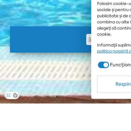
Folosim cookie-ur
sociale și pentru
publicitate și de 
combina cu alte in
alegeți să contin
cookie.
Informații suplime
politica noastră 
Funcțion
Respin