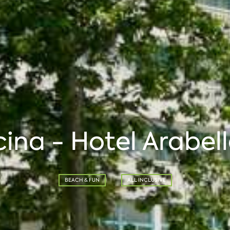
scina - Hotel Arabe
BEACH & FUN
ALL INCLUSIVE