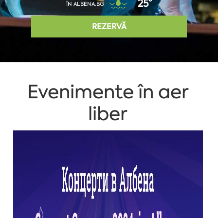
25°
ÎN ALBENA.BG
REZERVĂ
Evenimente în aer
liber