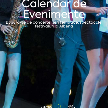
Calendar de
Evenimente
Bucură-te de concerte, seri tematice, spectacole,
festivaluri la Albena
Apa
VREMEA