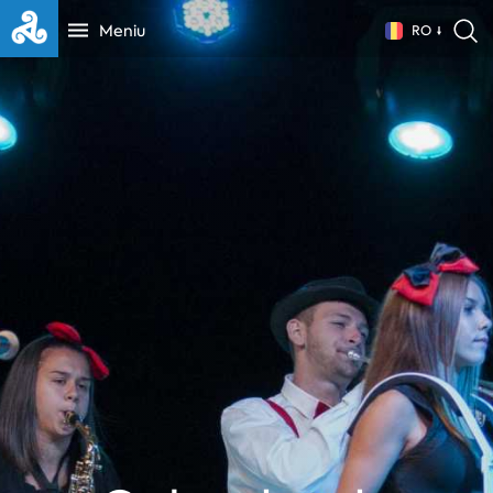
Meniu
RO