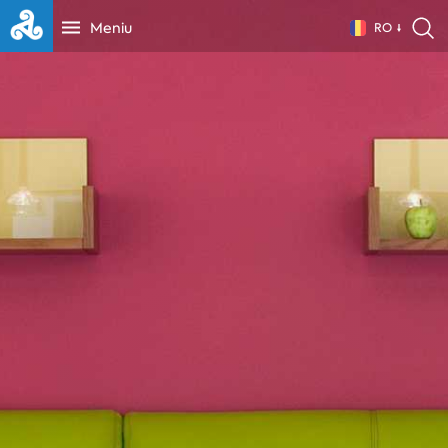
Meniu
RO