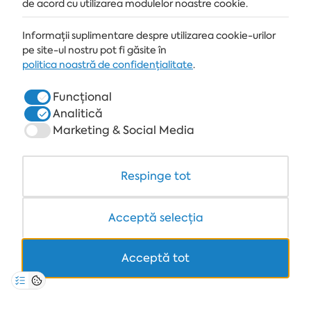
de acord cu utilizarea modulelor noastre cookie.
Informații suplimentare despre utilizarea cookie-urilor
STAȚIUNE
pe site-ul nostru pot fi găsite în
ALBENA.BG
politica noastră de confidențialitate
.
HOTELURI
Funcțional
Analitică
SPA & MEDICAL
Marketing & Social Media
RESTAURANTE & BARURI
WHITE LAGOON ȘI FOREST BEACH RESORT
Respinge tot
COWORKING
Acceptă selecția
Acceptă tot
+359 700 12 110
8:30-17:00 Lu-Vi
TARIF STANDARD PENTRU APELURI