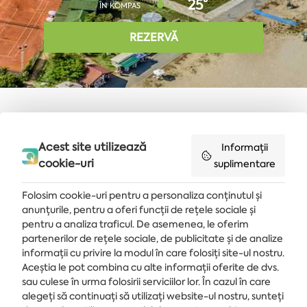
25°
ÎN KOMPAS
REZERVĂ
Cuvântul căutat nu a returnat
Acest site utilizează
rezultate, dar îti sugerăm să
Informații
cookie-uri
suplimentare
încerci din nou.
Folosim cookie-uri pentru a personaliza conținutul și
anunțurile, pentru a oferi funcții de rețele sociale și
pentru a analiza traficul. De asemenea, le oferim
partenerilor de rețele sociale, de publicitate și de analize
Primește ultimele știri și oferte livrate direct în căsuța de e-mail
informații cu privire la modul în care folosiți site-ul nostru.
Aceștia le pot combina cu alte informații oferite de dvs.
MĂ ABONEZ
sau culese în urma folosirii serviciilor lor. În cazul în care
alegeți să continuați să utilizați website-ul nostru, sunteți