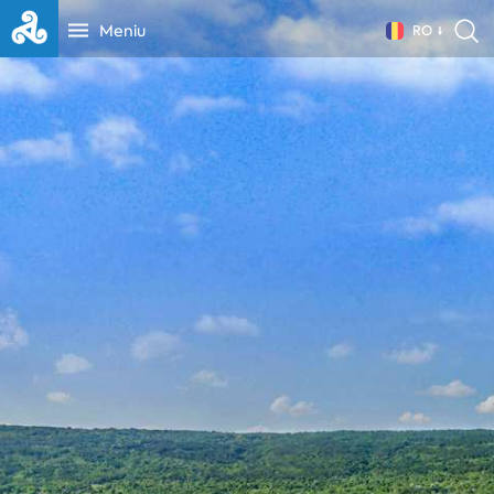
Meniu
RO