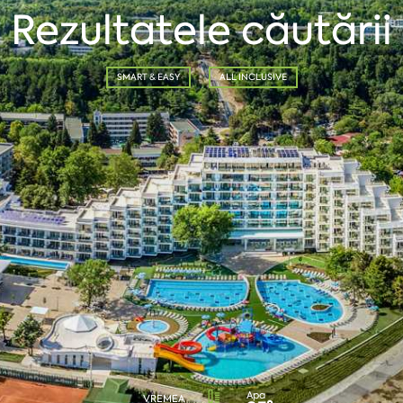
Rezultatele căutării
SMART & EASY
ALL INCLUSIVE
Apa
VREMEA