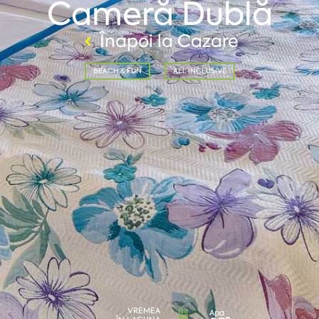
Cameră Dublă
Înapoi la Cazare
BEACH & FUN
ALL INCLUSIVE
VREMEA
Apa