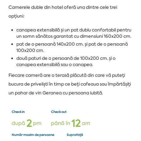
Camerele duble din hotel oferă una dintre cele trei
opțiuni:
canapea extensibilă și un pat dublu confortabil pentru
un somn sănătos garantat cu dimensiuni 160x200 cm.
pat de o persoană 140x200 cm. și pat de o persoană
100x200 cm.
două paturi de o persoană de 100x200 cm. și o
canapea extensibilă sau o canapea.
Fiecare cameră are o terasă plăcută din care vă puteți
bucura de priveliști în timp ce beți cafeaua sau împărtășiți
un pahar de vin Geranea cu persoana iubită.
Check in
Check out
2
1
2
după
pm
până în
am
Număr maxim de persoane
Suprafață