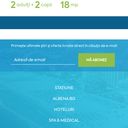
2
2
1
8
adulți +
copii
mp
Primește ultimele știri și oferte livrate direct în căsuța de e-mail
MĂ ABONEZ
STAȚIUNE
ALBENA.BG
HOTELURI
SPA & MEDICAL