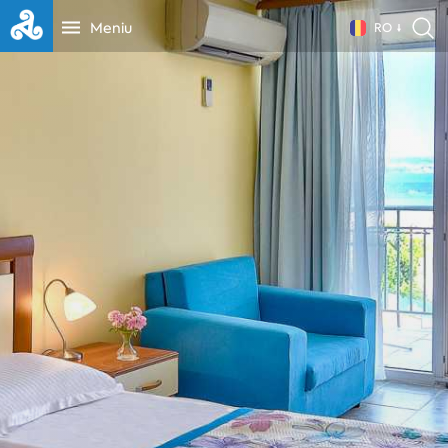
Meniu
RO