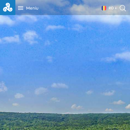
Meniu
RO