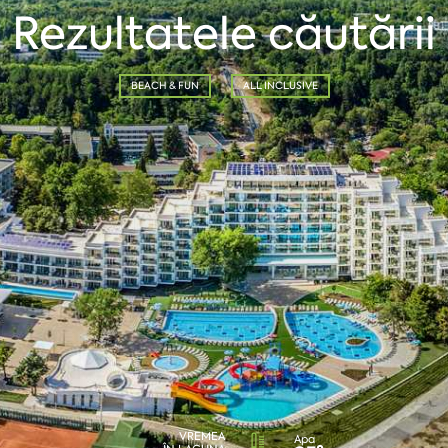
Rezultatele căutării
BEACH & FUN
ALL INCLUSIVE
VREMEA
Apa