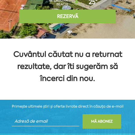
ÎN LAGUNA
25°
BEACH
REZERVĂ
Cuvântul căutat nu a returnat
rezultate, dar îti sugerăm să
încerci din nou.
Primește ultimele știri și oferte livrate direct în căsuța de e-mail
MĂ ABONEZ