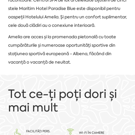
răcoritoare. Centrul SPA de lux al celeilalte bijuterii de cinci
stele Maritim Hotel Paradise Blue este disponibil pentru
oaspeții Hotelului Amelia. Și pentru un confort suplimentar,
cele două clădiri au o conexiune interioară.
Amelia are acces și la promenada pietonală cu toate
cumpărăturile și numeroase oportunități sportive din
stațiunea sportivă europeană - Albena, făcând din
vacanță o vacanță de neuitat.
Tot ce-ți poți dori și
mai mult
FACILITĂȚI PERS.
WI-FI ÎN CAMERE