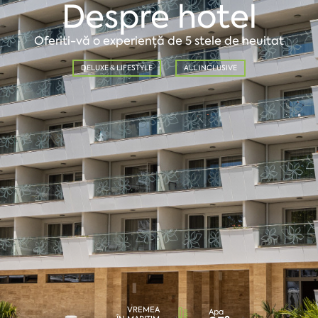
Despre hotel
Oferiti-vă o experiență de 5 stele de neuitat
DELUXE & LIFESTYLE
ALL INCLUSIVE
VREMEA
Apa