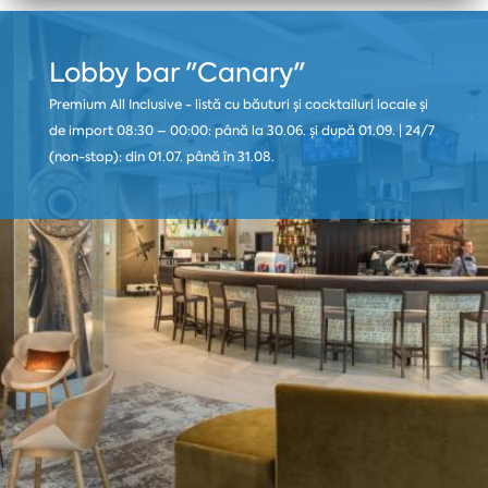
Lobby bar "Canary"
Premium All Inclusive - listă cu băuturi și cocktailuri locale și
de import 08:30 – 00:00: până la 30.06. și după 01.09. | 24/7
(non-stop): din 01.07. până în 31.08.