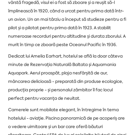
vârstă fragedă, visul ei a fost să zboare și a reușit să-l
împlinească în 1920, când a urcat pentru prima dată într-
un avion. Un an mai târziu a început să studieze pentru a fi
pilot și a pilotat pentru prima dată în 1923. A stabilit
numeroase recorduri pentru altitudine și durata zborului. A
murit în timp ce zboară peste Oceanul Pacific în 1936.
Dedicat lui Amelia Earhart, hotelul se află la doar câteva
minute de Rezervația Naturală Baltata și Aquamania
Aquapark. Aerul proaspăt, plaja nesfârșită de aur,
mâncarea delicioasă - preparată din produse ecologice,
producția proprie - și personalul zâmbitor îl fac locul
perfect pentru vacanța de neuitat.
Camerele sunt mobilate elegant, în întregime în tema
hotelului - aviație. Piscina panoramică de pe acoperiș are
o vedere uimitoare și un bar care oferă băuturi