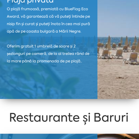
O plajă frumoasă, premiată cu BlueFlag Eco
Award, vă garantează că vă puteți întinde pe
nisip fin și curat și puteți înota în cea mai pură
apă de pe coasta bulgară a Mării Negre.
Oferim gratuit 1 umbrelă de soare și 2
șezlonguri pe cameră, de la al treilea rând de
la mare până la promenada de pe plajă..
Restaurante și Baruri