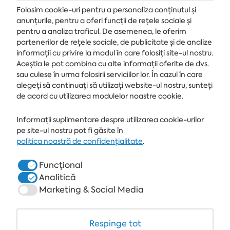
Folosim cookie-uri pentru a personaliza conținutul și
anunțurile, pentru a oferi funcții de rețele sociale și
pentru a analiza traficul. De asemenea, le oferim
partenerilor de rețele sociale, de publicitate și de analize
Primește ultimele știri și oferte livrate direct în căsuța de e-mail
informații cu privire la modul în care folosiți site-ul nostru.
Aceștia le pot combina cu alte informații oferite de dvs.
MĂ ABONEZ
sau culese în urma folosirii serviciilor lor. În cazul în care
alegeți să continuați să utilizați website-ul nostru, sunteți
de acord cu utilizarea modulelor noastre cookie.
Informații suplimentare despre utilizarea cookie-urilor
STAȚIUNE
pe site-ul nostru pot fi găsite în
ALBENA.BG
politica noastră de confidențialitate
.
HOTELURI
Funcțional
Analitică
SPA & MEDICAL
Marketing & Social Media
RESTAURANTE & BARURI
WHITE LAGOON ȘI FOREST BEACH RESORT
Respinge tot