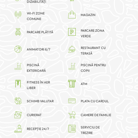
DIZABILITĂȚI
WI-FI ZONE
MAGAZIN
COMUNE
PARCARE ZONA
PARCARE PLĂTITĂ
VERDE
RESTAURANT CU
ANIMATORI 6/7
TERASĂ
PISCINĂ
PISCINĂ PENTRU
EXTERIOARĂ
COPII
FITNESS ÎN AER
ATM
LIBER
SCHIMB VALUTAR
PLATA CU CARDUL
CURIERAT
CAMERE DE FAMILIE
SERVICIU DE
RECEPȚIE 24/7
TREZIRE