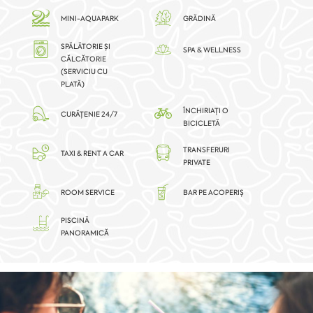
MINI-AQUAPARK
GRĂDINĂ
SPĂLĂTORIE ȘI
SPA & WELLNESS
CĂLCĂTORIE
(SERVICIU CU
PLATĂ)
ÎNCHIRIAȚI O
CURĂȚENIE 24/7
BICICLETĂ
TRANSFERURI
TAXI & RENT A CAR
PRIVATE
ROOM SERVICE
BAR PE ACOPERIȘ
PISCINĂ
PANORAMICĂ