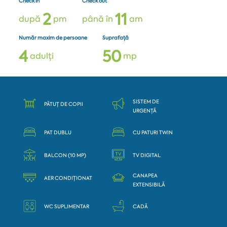
Check in
Check out
2
1
1
după
pm
până în
am
Număr maxim de persoane
Suprafață
4
5
0
adulți
mp
SISTEM DE
PĂTUȚ DE COPII
URGENȚĂ
PAT DUBLU
CU PATURI TWIN
BALCON (10 MP)
TV DIGITAL
CANAPEA
AER CONDIȚIONAT
EXTENSIBILĂ
WC SUPLIMENTAR
CADĂ