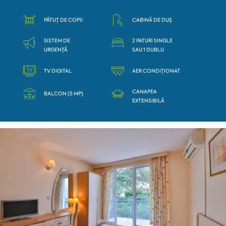
PĂTUȚ DE COPII
CABINĂ DE DUȘ
SISTEM DE
2 PATURI SINGLE
URGENȚĂ
SAU 1 DUBLU
TV DIGITAL
AER CONDIȚIONAT
CANAPEA
BALCON (5 MP)
EXTENSIBILĂ