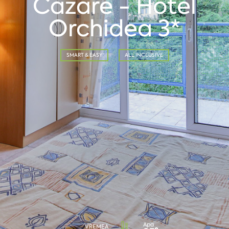
Cazare - Hotel
Orchidea 3*
SMART & EASY
ALL INCLUSIVE
Apa
VREMEA