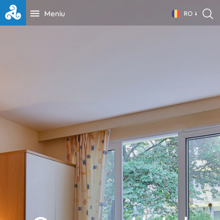
Meniu
RO