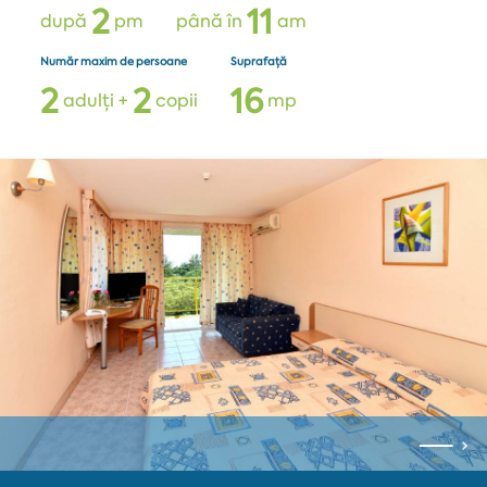
2
1
1
după
pm
până în
am
Număr maxim de persoane
Suprafață
2
2
1
6
adulți +
copii
mp