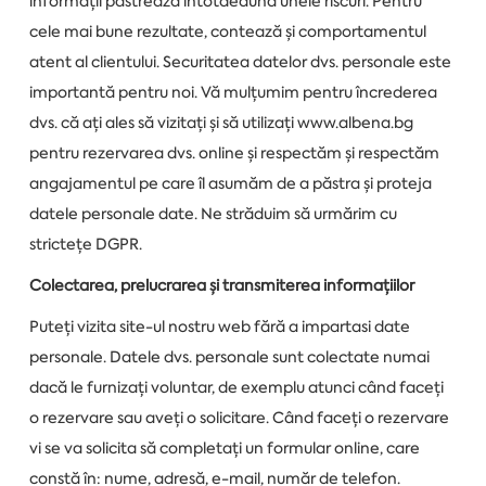
informații păstrează întotdeauna unele riscuri. Pentru
cele mai bune rezultate, contează și comportamentul
atent al clientului. Securitatea datelor dvs. personale este
importantă pentru noi. Vă mulțumim pentru încrederea
dvs. că ați ales să vizitați și să utilizați www.albena.bg
pentru rezervarea dvs. online și respectăm și respectăm
angajamentul pe care îl asumăm de a păstra și proteja
datele personale date. Ne străduim să urmărim cu
strictețe DGPR.
Colectarea, prelucrarea și transmiterea informațiilor
Puteți vizita site-ul nostru web fără a impartasi date
personale. Datele dvs. personale sunt colectate numai
dacă le furnizați voluntar, de exemplu atunci când faceți
o rezervare sau aveți o solicitare. Când faceți o rezervare
vi se va solicita să completați un formular online, care
constă în: nume, adresă, e-mail, număr de telefon.