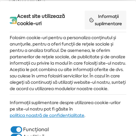
actelor normative.
Important!! Pentru entitatea juridică: furnizați detaliile
Acest site utilizează
Informații
companiei dvs. în câmpul „Comentariu”.
cookie-uri
suplimentare
PRIVACY POLICY
Folosim cookie-uri pentru a personaliza conținutul și
anunțurile, pentru a oferi funcții de rețele sociale și
pentru a analiza traficul. De asemenea, le oferim
partenerilor de rețele sociale, de publicitate și de analize
Primește ultimele știri și oferte livrate direct în căsuța de e-mail
informații cu privire la modul în care folosiți site-ul nostru.
Aceștia le pot combina cu alte informații oferite de dvs.
MĂ ABONEZ
sau culese în urma folosirii serviciilor lor. În cazul în care
alegeți să continuați să utilizați website-ul nostru, sunteți
de acord cu utilizarea modulelor noastre cookie.
Informații suplimentare despre utilizarea cookie-urilor
STAȚIUNE
pe site-ul nostru pot fi găsite în
ALBENA.BG
politica noastră de confidențialitate
.
HOTELURI
Funcțional