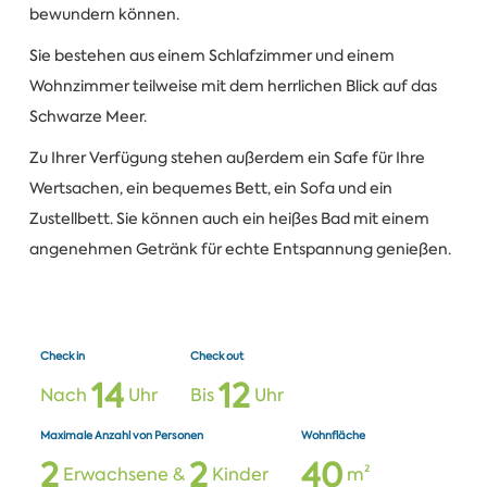
bewundern können.
Sie bestehen aus einem Schlafzimmer und einem
Wohnzimmer teilweise mit dem herrlichen Blick auf das
Schwarze Meer.
Zu Ihrer Verfügung stehen außerdem ein Safe für Ihre
Wertsachen, ein bequemes Bett, ein Sofa und ein
Zustellbett. Sie können auch ein heißes Bad mit einem
angenehmen Getränk für echte Entspannung genießen.
Check in
Check out
1
4
1
2
Nach
Uhr
Bis
Uhr
Maximale Anzahl von Personen
Wohnfläche
2
2
4
0
Erwachsene &
Kinder
m²