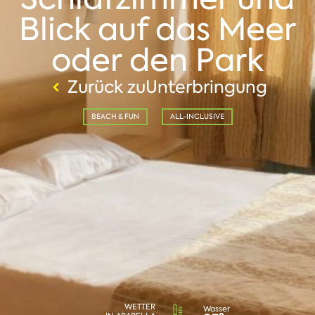
Blick auf das Meer
oder den Park
Zurück zuUnterbringung
BEACH & FUN
ALL-INCLUSIVE
WETTER
Wasser