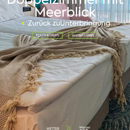
Meerblick
Zurück zuUnterbringung
BEACH & GREEN
ALL-INCLUSIVE
Wasser
WETTER