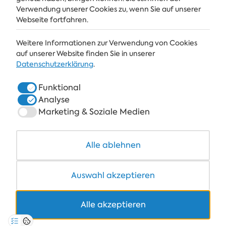
Verwendung unserer Cookies zu, wenn Sie auf unserer
ABONNIEREN
Webseite fortfahren.
Weitere Informationen zur Verwendung von Cookies
ALBENA
auf unserer Website finden Sie in unserer
Datenschutzerklärung
.
ALBENA.BG
Funktional
HOTELS
Analyse
SPA & GESUNDHEIT
Marketing & Soziale Medien
RESTAURANTS & BARS
Alle ablehnen
COWORKING
Auswahl akzeptieren
Alle akzeptieren
+359 700 12 110