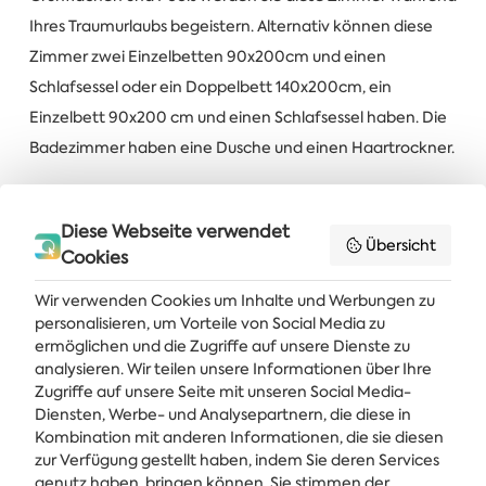
Ihres Traumurlaubs begeistern. Alternativ können diese
Zimmer zwei Einzelbetten 90x200cm und einen
Schlafsessel oder ein Doppelbett 140x200cm, ein
Einzelbett 90x200 cm und einen Schlafsessel haben. Die
Badezimmer haben eine Dusche und einen Haartrockner.
Check in
Check out
Diese Webseite verwendet
1
4
1
2
Übersicht
Nach
Uhr
Bis
Uhr
Cookies
Maximale Anzahl von Personen
Wohnfläche
Wir verwenden Cookies um Inhalte und Werbungen zu
2
2
1
6
personalisieren, um Vorteile von Social Media zu
Erwachsene +
Kinder
m²
ermöglichen und die Zugriffe auf unsere Dienste zu
analysieren. Wir teilen unsere Informationen über Ihre
Zugriffe auf unsere Seite mit unseren Social Media-
Diensten, Werbe- und Analysepartnern, die diese in
Kombination mit anderen Informationen, die sie diesen
Holen Sie sich die neuesten Nachrichten und Angebote direkt in Ihren
Posteingang
zur Verfügung gestellt haben, indem Sie deren Services
genutz haben, bringen können. Sie stimmen der