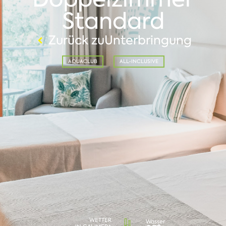
Standard
Zurück zuUnterbringung
AQUACLUB
ALL-INCLUSIVE
WETTER
Wasser