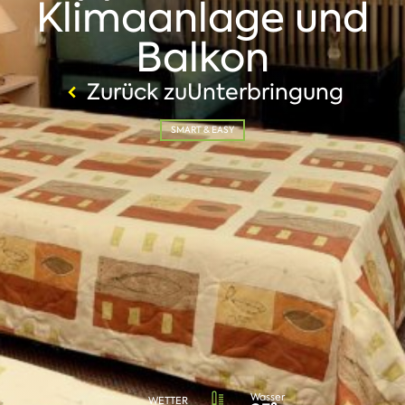
Klimaanlage und
Balkon
Zurück zuUnterbringung
SMART & EASY
Wasser
WETTER