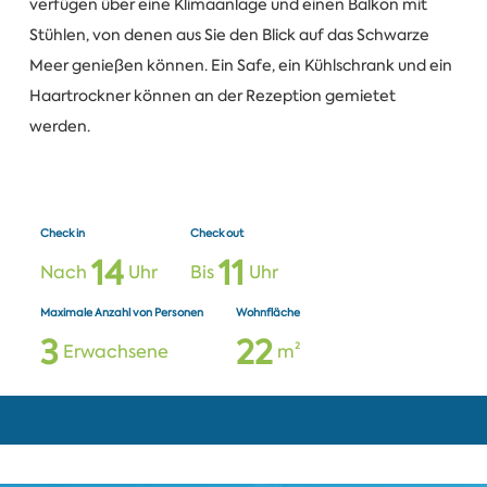
verfügen über eine Klimaanlage und einen Balkon mit
Stühlen, von denen aus Sie den Blick auf das Schwarze
Meer genießen können. Ein Safe, ein Kühlschrank und ein
Haartrockner können an der Rezeption gemietet
werden.
Check in
Check out
1
4
1
1
Nach
Uhr
Bis
Uhr
Maximale Anzahl von Personen
Wohnfläche
3
2
2
Erwachsene
m²