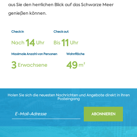
aus Sie den herrlichen Blick auf das Schwarze Meer
genießen können.
Check in
Check out
1
4
1
1
Nach
Uhr
Bis
Uhr
Maximale Anzahl von Personen
Wohnfläche
3
4
9
Erwachsene
m²
Holen Sie sich die neuesten Nachrichten und Angebote direkt in Ihren
Posteingang
ABONNIEREN