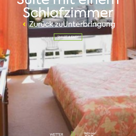
Schlafzimmer
Zurück zuUnterbringung
SMART & EASY
Wasser
WETTER