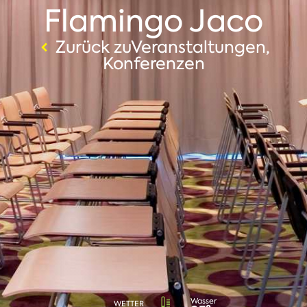
Flamingo Jaco
Zurück zuVeranstaltungen,
Konferenzen
Wasser
WETTER