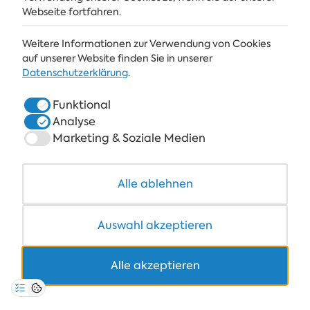
Webseite fortfahren.
Weitere Informationen zur Verwendung von Cookies
ALBENA
auf unserer Website finden Sie in unserer
Datenschutzerklärung
.
ALBENA.BG
Funktional
HOTELS
Analyse
SPA & GESUNDHEIT
Marketing & Soziale Medien
RESTAURANTS & BARS
Alle ablehnen
COWORKING
Auswahl akzeptieren
Alle akzeptieren
+359 700 12 110
8:30-17:00 Mo-Fr
PREIS FÜR STANDARDANRUFE