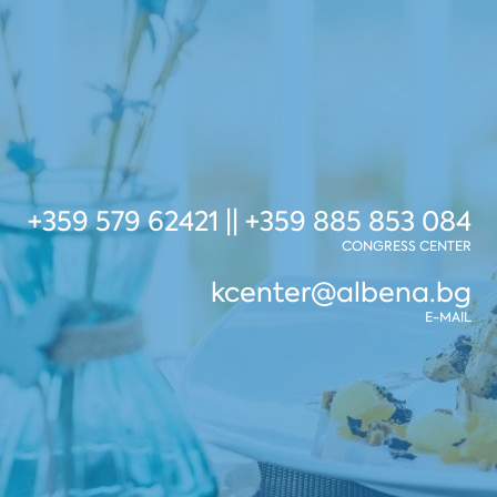
+359 579 62421 || +359 885 853 084
CONGRESS CENTER
kcenter@albena.bg
E-MAIL