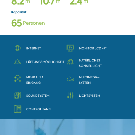
8
.
2
1
0
7
2
.
4
m
,
m
m
Kapazität
6
5
Personen
INTERNET
MONITOR LCD 47”
NATÜRLICHES
LÜFTUNGSMÖGLICHKEIT
SONNENLICHT
MEHR ALS 1
MULTIMEDIA-
EINGANG
SYSTEM
SOUNDSYSTEM
LICHTSYSTEM
CONTROL PANEL