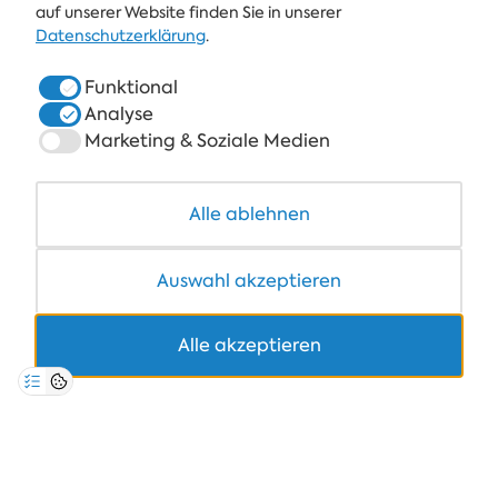
ALBENA
auf unserer Website finden Sie in unserer
Datenschutzerklärung
.
ALBENA.BG
Funktional
HOTELS
Analyse
SPA & GESUNDHEIT
Marketing & Soziale Medien
RESTAURANTS & BARS
Alle ablehnen
COWORKING
Auswahl akzeptieren
Alle akzeptieren
+359 700 12 110
8:30-17:00 Mo-Fr
PREIS FÜR STANDARDANRUFE
DATENSCHUTZRICHTLINIE
GESCHÄFTSBEDINGUNGEN