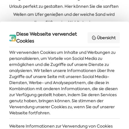
Urlaub perfekt zu gestalten. Hier können Sie die sanften
Wellen am Ufer genießen und der weiche Sand wird
Ihren Füßen eine Wohltat sein.
Die Grundlage für einen gelungenen Urlaub bilden
Diese Webseite verwendet
Übersicht
Cookies
erstklassige Hotels am Meer. Lassen Sie sich von der
entspannten Atmosphäre eines der Hotels in Albena
Wir verwenden Cookies um Inhalte und Werbungen zu
verzaubern, und es ist gewiss, dass Sie sich nach dieser
personalisieren, um Vorteile von Social Media zu
ermöglichen und die Zugriffe auf unsere Dienste zu
Erfahrung sehnen werden!
analysieren. Wir teilen unsere Informationen über Ihre
Zugriffe auf unsere Seite mit unseren Social Media-
Diensten, Werbe- und Analysepartnern, die diese in
Kombination mit anderen Informationen, die sie diesen
Holen Sie sich die neuesten Nachrichten und Angebote direkt in Ihren
Posteingang
zur Verfügung gestellt haben, indem Sie deren Services
genutz haben, bringen können. Sie stimmen der
Verwendung unserer Cookies zu, wenn Sie auf unserer
ABONNIEREN
Webseite fortfahren.
Weitere Informationen zur Verwendung von Cookies