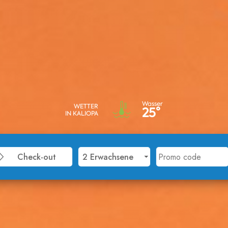
Wasser
WETTER
25°
IN KALIOPA