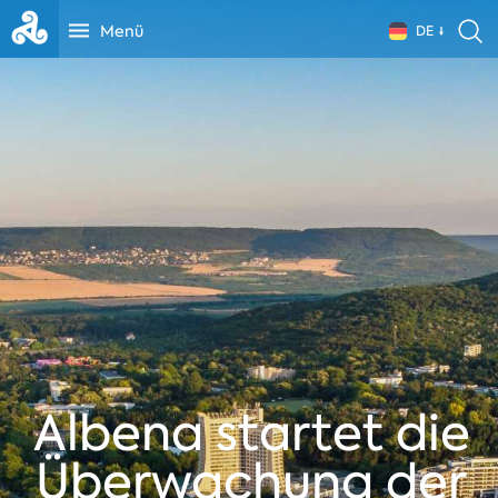
Menü
DE
Albena startet die
Überwachung der