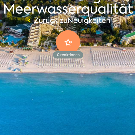
Meerwasserqualität
Zurück zuNeuigkeiten
0
reaktionen