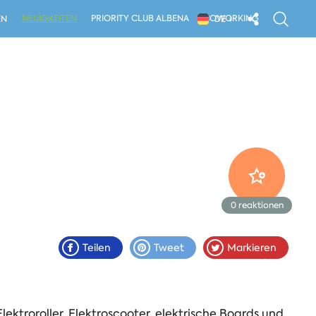
NEUIGKEITEN
PRIORITY CLUB ALBENA
COWORKING
EN
DE
0
reaktionen
Teilen
Tweet
Markieren
lektroroller, Elektroscooter, elektrische Boards und