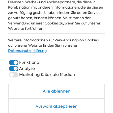
Diensten, Werbe- und Analysepartnern, die diese in
Kombination mit anderen Informationen, die sie diesen
Holen Sie sich die neuesten Nachrichten und Angebote direkt in Ihren
Posteingang
zur Verfügung gestellt haben, indem Sie deren Services
genutz haben, bringen können. Sie stimmen der
Verwendung unserer Cookies zu, wenn Sie auf unserer
ABONNIEREN
Webseite fortfahren.
Weitere Informationen zur Verwendung von Cookies
ALBENA
auf unserer Website finden Sie in unserer
Datenschutzerklärung
.
ALBENA.BG
Funktional
HOTELS
Analyse
SPA & GESUNDHEIT
Marketing & Soziale Medien
RESTAURANTS & BARS
Alle ablehnen
COWORKING
Auswahl akzeptieren