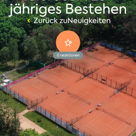
jähriges Bestehen
Zurück zuNeuigkeiten
0
reaktionen