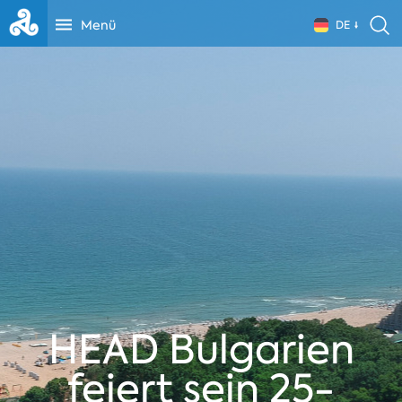
Menü
DE
HEAD Bulgarien
feiert sein 25-