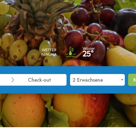
Wasser
WETTER
25°
IN NONA