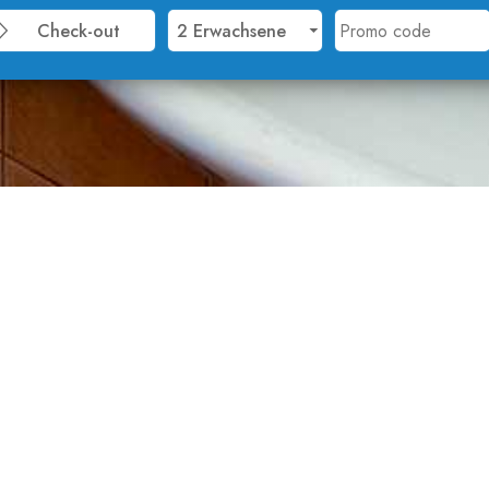
 zwei
t einem TV,
mer mit
m Tisch und