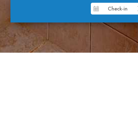
Maisonette
Komfort mit Aussicht auf den Park
Diese klimatisierten Maisonetten verfügen über
separate Schlafzimmer und sind komfortabel mi
einem Safe, einem Telefon und einem Badezim
Dusche ausgestattet. Auf dem Balkon mit seine