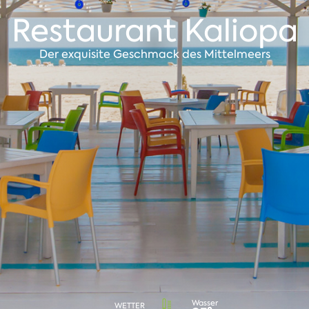
Restaurant Kaliopa
Der exquisite Geschmack des Mittelmeers
Wasser
WETTER