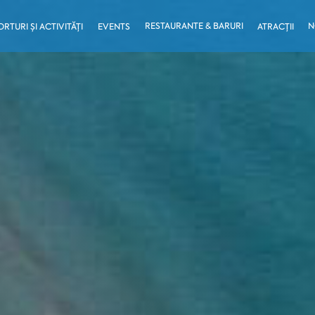
RESTAURANTE & BARURI
N
ORTURI ȘI ACTIVITĂȚI
EVENTS
ATRACȚII