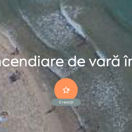
ncendiare de vară î
0
reacții