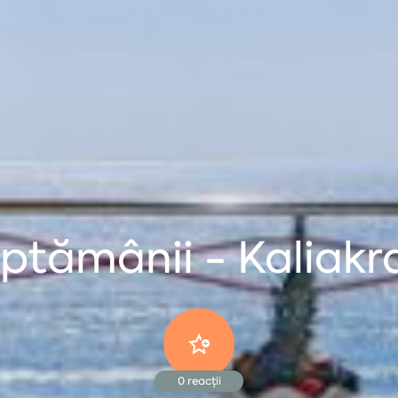
ăptămânii - Kaliakr
0
reacții