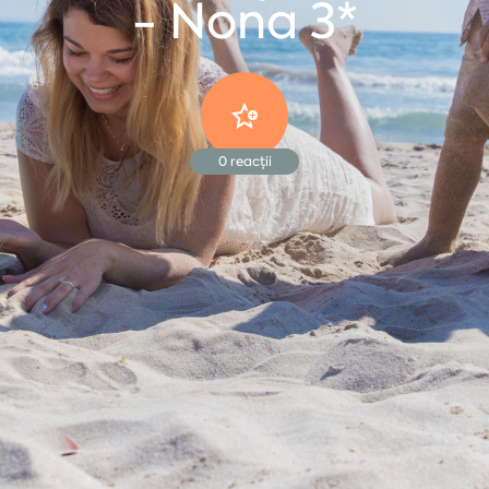
- Nona 3*
0
reacții