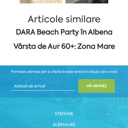
Articole similare
DARA Beach Party în Albena
Vârsta de Aur 60+: Zona Mare
Primește ultimele știri și oferte livrate direct în căsuța de e-mail
MĂ ABONEZ
STAȚIUNE
ALBENA.BG