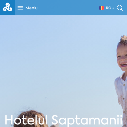
Meniu
RO
Hotelul Saptamanii