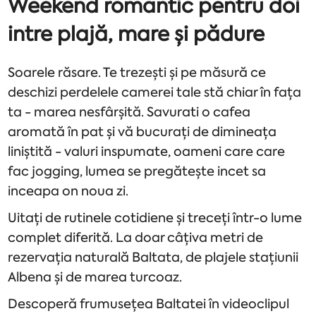
Weekend romantic pentru doi
intre plajă, mare și pădure
Soarele răsare. Te trezești și pe măsură ce
deschizi perdelele camerei tale stă chiar în fața
ta - marea nesfârșită. Savurati o cafea
aromată în pat și vă bucurați de dimineața
liniștită - valuri inspumate, oameni care care
fac jogging, lumea se pregătește incet sa
inceapa on noua zi.
Uitați de rutinele cotidiene și treceți într-o lume
complet diferită. La doar câțiva metri de
rezervația naturală Baltata, de plajele stațiunii
Albena și de marea turcoaz.
Descoperă frumusețea Baltatei în videoclipul