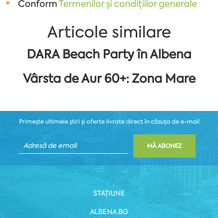
Conform
Termenilor și condițiilor generale
Articole similare
DARA Beach Party în Albena
Vârsta de Aur 60+: Zona Mare
Primește ultimele știri și oferte livrate direct în căsuța de e-mail
MĂ ABONEZ
STAȚIUNE
ALBENA.BG