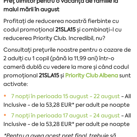
Preț uimitor pentru o vacanță de familie la
malul mării în august
Profitați de reducerea noastră fierbinte cu
codul promoțional
21SLA15
și combinați-l cu
reducerea Priority Club. Incredibil, nu?
Consultați prețurile noastre pentru o cazare de
2 adulți cu 1 copil (până la 11,99 ani) într-o
cameră dublă cu vedere la mare și când codul
promoțional
21SLA15
și
Priority Club Albena
sunt
activate:
7 nopți în perioada 15 august - 22 august
- All
Inclusive - de la 53,28 EUR* per adult pe noapte
7 nopți în perioada 17 august - 24 august
- All
Inclusive - de la 53,28 EUR* per adult pe noapte
*Pentru a avea acest preț final, trebuie să