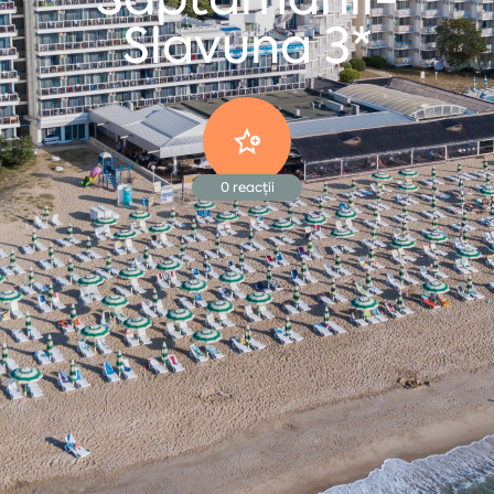
Slavuna 3*
0
reacții