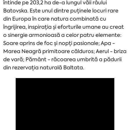
întinde pe 203,2 ha de-a lungul văii râului
Batovska. Este unul dintre puținele locuri rare
din Europa în care natura combinată cu
îngrijirea, inspirația și eforturile umane au creat
o sinergie armonioasă a celor patru elemente:
Soare aprins de foc și nopți pasionale; Apa -
Marea Neagră primitoare călduros; Aerul - briza
de vară; Pământ - răcoarea umbrită a pădurii
din rezervația naturală Baltata.