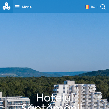
Meniu
RO
Hotelul
Săptămânii-