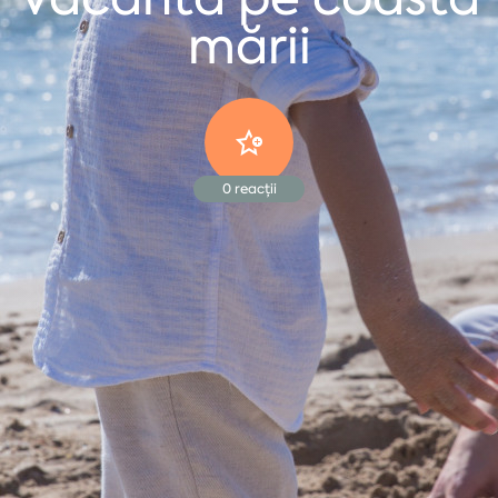
mării
0
reacții