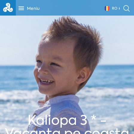
Meniu
RO
Kaliopa 3 * -
Vacanta pe coasta