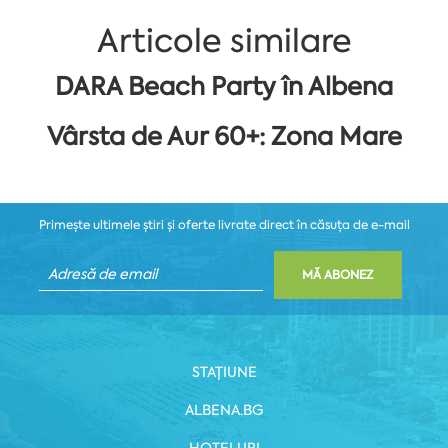
Articole similare
DARA Beach Party în Albena
Vârsta de Aur 60+: Zona Mare
Primește ultimele știri și oferte livrate direct în căsuța de e-mail
MĂ ABONEZ
STAȚIUNE
ALBENA.BG
HOTELURI