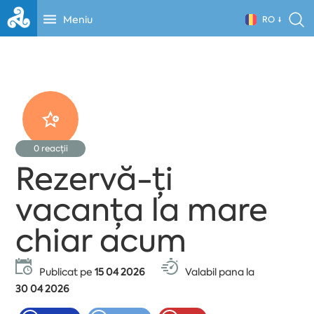
Meniu
RO
0
reacții
Rezervă-ți
vacanța la mare
chiar acum
Publicat pe
15 04 2026
Valabil pana la
30 04 2026