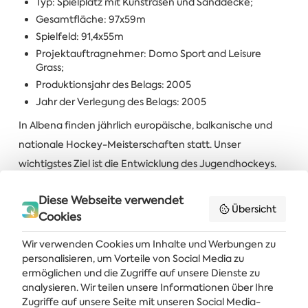
Typ: Spielplatz mit Kunstrasen und Sanddecke;
Gesamtfläche: 97x59m
Spielfeld: 91,4x55m
Projektauftragnehmer: Domo Sport and Leisure
Grass;
Produktionsjahr des Belags: 2005
Jahr der Verlegung des Belags: 2005
In Albena finden jährlich europäische, balkanische und
nationale Hockey-Meisterschaften statt. Unser
wichtigstes Ziel ist die Entwicklung des Jugendhockeys.
Wir organisieren professionelle Hockey-Meisterschaften
Diese Webseite verwendet
und Trainingslager.
Übersicht
Cookies
Wir verwenden Cookies um Inhalte und Werbungen zu
Schreiben Sie uns an:
sport@albena.bg
personalisieren, um Vorteile von Social Media zu
ermöglichen und die Zugriffe auf unsere Dienste zu
analysieren. Wir teilen unsere Informationen über Ihre
Zugriffe auf unsere Seite mit unseren Social Media-