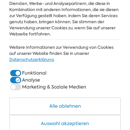
Diensten, Werbe- und Analysepartnern, die diese in
Kombination mit anderen Informationen, die sie diesen
Holen Sie sich die neuesten Nachrichten und Angebote direkt in Ihren
Posteingang
zur Verfügung gestellt haben, indem Sie deren Services
genutz haben, bringen können. Sie stimmen der
Verwendung unserer Cookies zu, wenn Sie auf unserer
ABONNIEREN
Webseite fortfahren.
Weitere Informationen zur Verwendung von Cookies
ALBENA
auf unserer Website finden Sie in unserer
Datenschutzerklärung
.
ALBENA.BG
Funktional
HOTELS
Analyse
SPA & GESUNDHEIT
Marketing & Soziale Medien
RESTAURANTS & BARS
Alle ablehnen
COWORKING
Auswahl akzeptieren