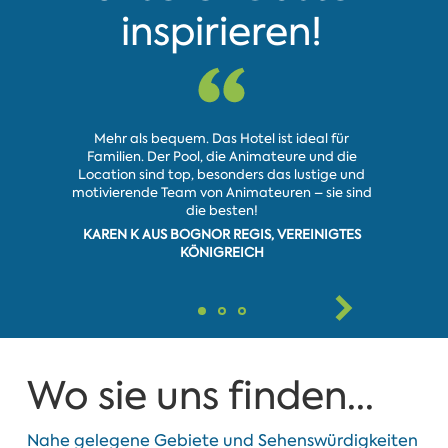
inspirieren!
Mehr als bequem. Das Hotel ist ideal für
Familien. Der Pool, die Animateure und die
Für einen
Location sind top, besonders das lustige und
gut. D
motivierende Team von Animateuren – sie sind
die besten!
LHILL9
KAREN K AUS BOGNOR REGIS, VEREINIGTES
KÖNIGREICH
Wo sie uns finden...
Nahe gelegene Gebiete und Sehenswürdigkeiten