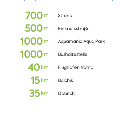
700
m
Strand
500
m
Einkaufsstraße
1000
m
Aquamania Aqua Park
1000
m
Bushaltestelle
40
km
Flughafen Varna
15
km
Balchik
35
km
Dobrich