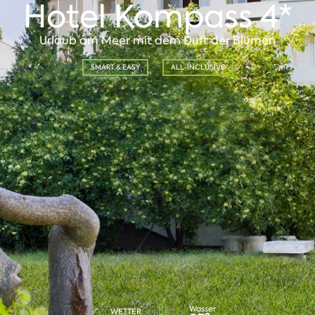
Hotel Kompass 4*
Urlaub am Meer mit dem Duft der Blumen
SMART & EASY
ALL-INCLUSIVE
Wasser
WETTER