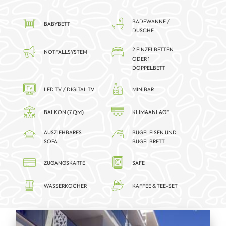
BADEWANNE /
BABYBETT
DUSCHE
2 EINZELBETTEN
NOTFALLSYSTEM
ODER 1
DOPPELBETT
LED TV / DIGITAL TV
MINIBAR
BALKON (7 QM)
KLIMAANLAGE
AUSZIEHBARES
BÜGELEISEN UND
SOFA
BÜGELBRETT
ZUGANGSKARTE
SAFE
WASSERKOCHER
KAFFEE & TEE-SET