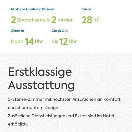
Maximale Anzahl von Personen
Fläche
2
2
2
8
Erwachsene &
Kinder
m²
Check-In
Check-Out
1
4
1
2
Nach
Uhr
bis
Uhr
Erstklassige
Ausstattung
5-Sterne-Zimmer mit höchsten Ansprüchen an Komfort
und charmantem Design.
Zusätzliche Dienstleistungen und Extras sind im Hotel
erhältlich.