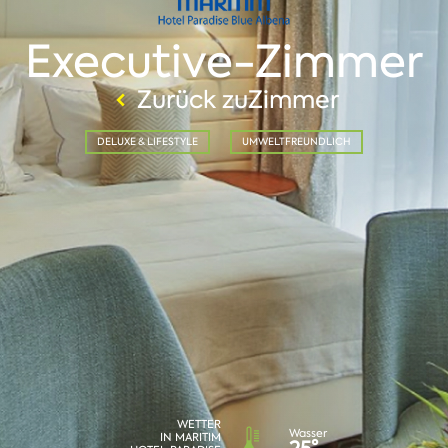
Executive-Zimmer
Zurück zuZimmer
DELUXE & LIFESTYLE
UMWELTFREUNDLICH
WETTER
Wasser
IN MARITIM