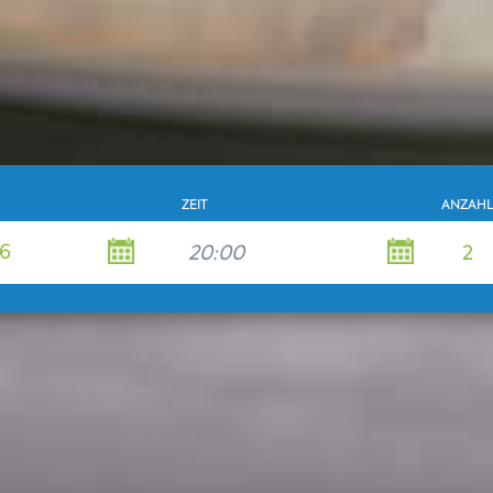
ZEIT
ANZAHL
PERSO
6