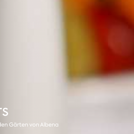
rs
den Gärten von Albena