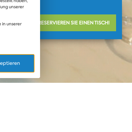
estellt haben,
dung unserer
RESERVIEREN SIE EINEN TISCH!
 in unserer
zeptieren
aurant
golfier