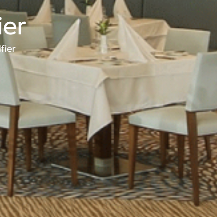
ier
fier