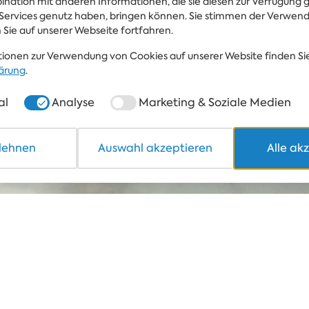
bination mit anderen Informationen, die sie diesen zur Verfügung g
Services genutz haben, bringen können. Sie stimmen der Verwen
ANZAHL DER PERSONEN
 Sie auf unserer Webseite fortfahren.
ionen zur Verwendung von Cookies auf unserer Website finden Sie
ärung
.
al
Analyse
Marketing & Soziale Medien
blehnen
Auswahl akzeptieren
Alle ak
Rest
Mont