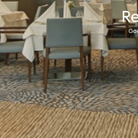
Re
Gou