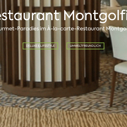
staurant Montgolf
rmet-Paradies im À-la-carte-Restaurant Montgol
DELUXE & LIFESTYLE
UMWELTFREUNDLICH