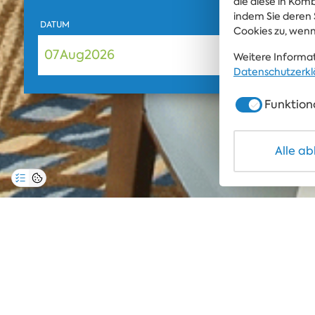
die diese in Kom
indem Sie deren 
DATUM
ZEIT
Cookies zu, wenn
07
Aug
2026
Weitere Informat
Datenschutzerkl
Funktion
Alle a