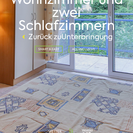
zwei
Schlafzimmern
Zurück zuUnterbringung
SMART & EASY
ALL-INCLUSIVE
Wasser
WETTER