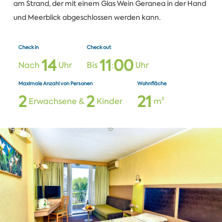
am Strand, der mit einem Glas Wein Geranea in der Hand
und Meerblick abgeschlossen werden kann.
Check in
Check out
1
4
1
1
0
0
Nach
Uhr
Bis
:
Uhr
Maximale Anzahl von Personen
Wohnfläche
2
2
2
1
Erwachsene &
Kinder
m²