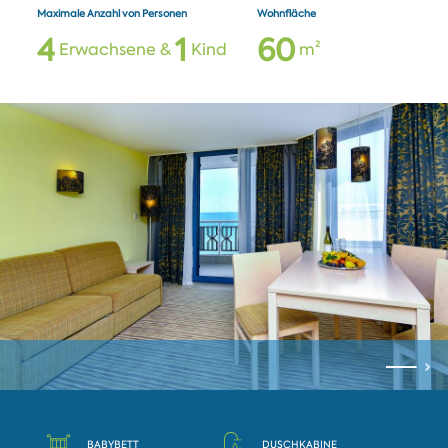
Maximale Anzahl von Personen
Wohnfläche
4
1
6
0
Erwachsene &
Kind
m²
BABYBETT
DUSCHKABINE