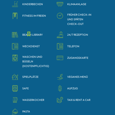
KINDERBECKEN
KLIMAANLAGE
FRÜHER CHECK-IN
FITNESS IM FREIEN
UND SPÄTEN
CHECK-OUT
BEACH LIBRARY
24/7 REZEPTION
WECKDIENST
TELEFON
WASCHEN UND
ZUGANGSKARTE
BÜGELN
(KOSTENPFLICHTIG)
SPIELPLÄTZE
VEGANES MENÜ
SAFE
AUFZUG
WASSERKOCHER
TAXI & RENT A CAR
PASTA