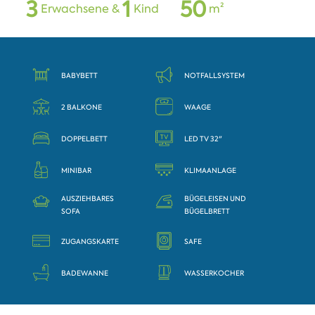
3
1
5
0
Erwachsene &
Kind
m²
BABYBETT
NOTFALLSYSTEM
2 BALKONE
WAAGE
DOPPELBETT
LED TV 32"
MINIBAR
KLIMAANLAGE
AUSZIEHBARES
BÜGELEISEN UND
SOFA
BÜGELBRETT
ZUGANGSKARTE
SAFE
BADEWANNE
WASSERKOCHER