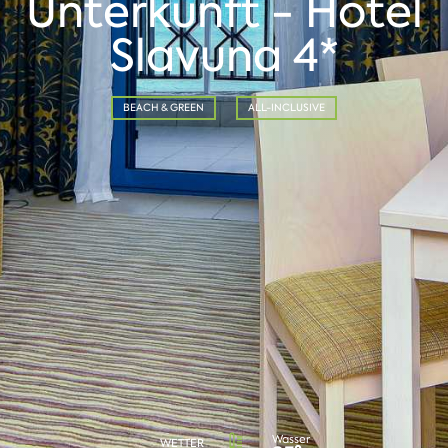
Unterkunft - Hotel
Slavuna 4*
BEACH & GREEN
ALL-INCLUSIVE
Wasser
WETTER