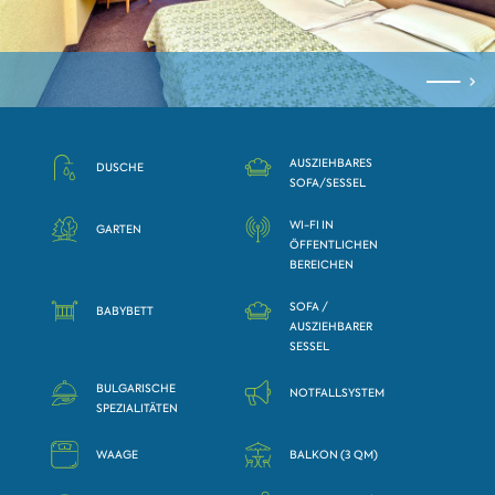
AUSZIEHBARES
DUSCHE
SOFA/SESSEL
WI-FI IN
GARTEN
ÖFFENTLICHEN
BEREICHEN
SOFA /
BABYBETT
AUSZIEHBARER
SESSEL
BULGARISCHE
NOTFALLSYSTEM
SPEZIALITÄTEN
WAAGE
BALKON (3 QM)