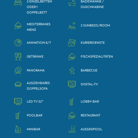
2 EINZELBETTEN
BADEWANNE /
ODER 1
DUSCHKABINE
DOPPELBETT
MEDITERRANES
2 SUNBEDS/ROOM
MENÜ
ANIMATION 6/7
KURIERDIENSTE
GETRÄNKE
FISCHSPEZIALITÄTEN
PANORAMA
BARBECUE
AUSZIEHBARES
DIGITAL-TV
DOPPELSOFA
LED TV 32"
LOBBY-BAR
POOLBAR
RESTAURANT
MINIBAR
AUSSENPOOL