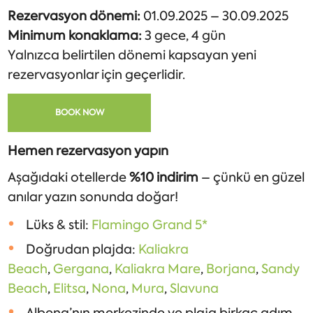
Rezervasyon dönemi:
01.09.2025 – 30.09.2025
Minimum konaklama:
3 gece, 4 gün
Yalnızca belirtilen dönemi kapsayan yeni
rezervasyonlar için geçerlidir.
BOOK NOW
Hemen rezervasyon yapın
Aşağıdaki otellerde
%10 indirim
– çünkü en güzel
anılar yazın sonunda doğar!
Lüks & stil:
Flamingo Grand 5*
Doğrudan plajda:
Kaliakra
Beach
,
Gergana
,
Kaliakra Mare
,
Borjana
,
Sandy
Beach
,
Elitsa
,
Nona
,
Mura
,
Slavuna
Albena’nın merkezinde ve plaja birkaç adım