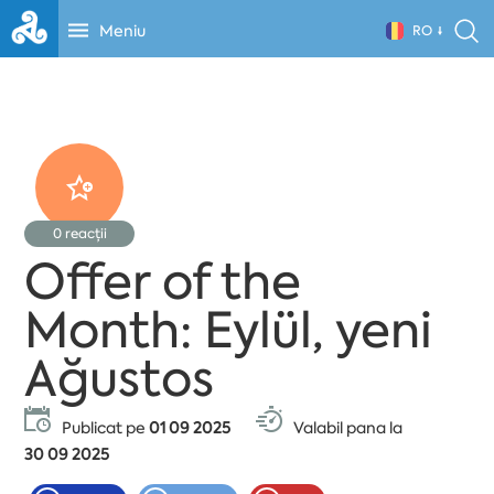
Meniu
RO
0
reacții
Offer of the
Month: Eylül, yeni
Ağustos
Publicat pe
01 09 2025
Valabil pana la
30 09 2025