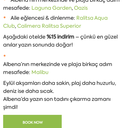
mesafede:
Laguna Garden
,
Oazis
Aile eğlencesi & dinlenme:
Ralitsa Aqua
Club
,
Calimera Ralitsa Superior
Aşağıdaki otelde
%15 indirim
– çünkü en güzel
anılar yazın sonunda doğar!
Albena’nın merkezinde ve plaja birkaç adım
mesafede:
Malibu
Eylül akşamları daha sakin, plaj daha huzurlu,
deniz ise daha sıcak.
Albena’da yazın son tadını çıkarma zamanı
şimdi!
BOOK NOW