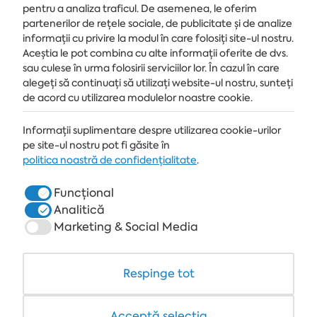
pentru a analiza traficul. De asemenea, le oferim
partenerilor de rețele sociale, de publicitate și de analize
informații cu privire la modul în care folosiți site-ul nostru.
STAȚIUNE
Aceștia le pot combina cu alte informații oferite de dvs.
ALBENA.BG
sau culese în urma folosirii serviciilor lor. În cazul în care
alegeți să continuați să utilizați website-ul nostru, sunteți
HOTELURI
de acord cu utilizarea modulelor noastre cookie.
SPA & MEDICAL
Informații suplimentare despre utilizarea cookie-urilor
pe site-ul nostru pot fi găsite în
RESTAURANTE & BARURI
politica noastră de confidențialitate
.
WHITE LAGOON ȘI FOREST BEACH RESORT
Funcțional
COWORKING
Analitică
Marketing & Social Media
Respinge tot
+359 700 12 110
8:30-17:00 Lu-Vi
TARIF STANDARD PENTRU APELURI
Acceptă selecția