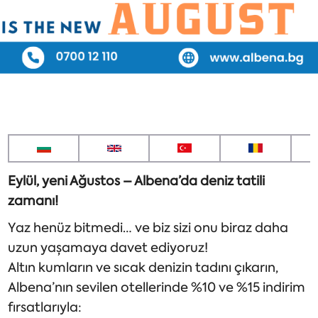
Eylül, yeni Ağustos – Albena’da deniz tatili
zamanı!
Yaz henüz bitmedi… ve biz sizi onu biraz daha
uzun yaşamaya davet ediyoruz!
Altın kumların ve sıcak denizin tadını çıkarın,
Albena’nın sevilen otellerinde %10 ve %15 indirim
fırsatlarıyla: