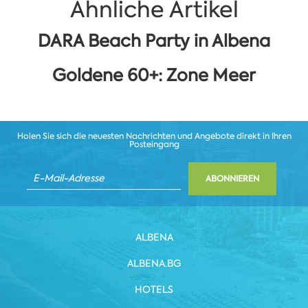
Ähnliche Artikel
DARA Beach Party in Albena
Goldene 60+: Zone Meer
Holen Sie sich die neuesten Nachrichten und Angebote direkt in Ihren
Posteingang
ABONNIEREN
ALBENA
ALBENA.BG
HOTELS