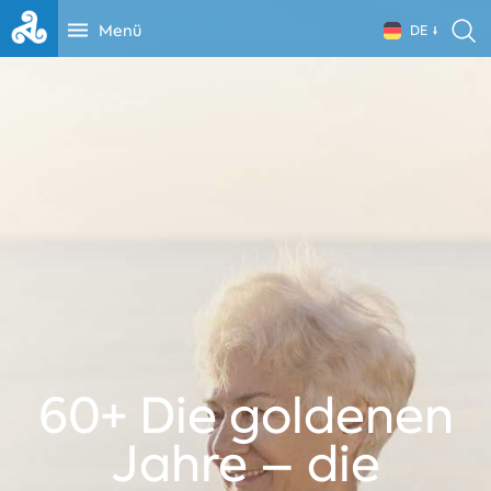
Menü
DE
60+ Die goldenen
Jahre – die